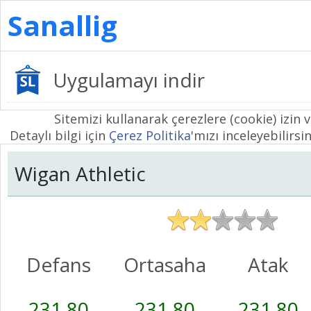
Sanallig
Uygulamayı indir
Sitemizi kullanarak çerezlere (cookie) izin 
Detaylı bilgi için
Çerez Politika
'mızı inceleyebilirsin
Wigan Athletic
Defans
Ortasaha
Atak
231,80
231,80
231,80