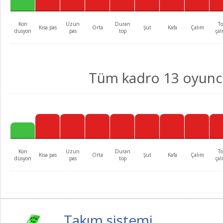
Kon
Uzun
Duran
T
Kısa pas
Orta
Şut
Kafa
Çalım
düsyon
pas
top
ça
Tüm kadro 13 oyun
Kon
Uzun
Duran
T
Kısa pas
Orta
Şut
Kafa
Çalım
düsyon
pas
top
ça
Takım sistemi