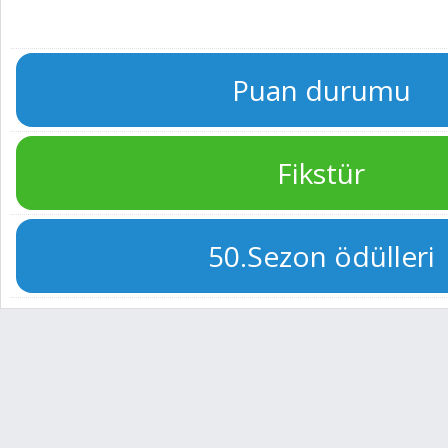
Puan durumu
Fikstür
50.Sezon ödülleri