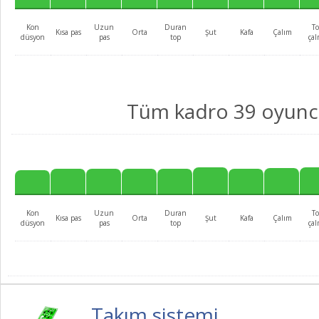
Kon
Uzun
Duran
T
Kısa pas
Orta
Şut
Kafa
Çalım
düsyon
pas
top
ça
Tüm kadro 39 oyun
Kon
Uzun
Duran
T
Kısa pas
Orta
Şut
Kafa
Çalım
düsyon
pas
top
ça
Takım sistemi