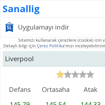
Sanallig
Uygulamayı indir
Sitemizi kullanarak çerezlere (cookie) izin 
Detaylı bilgi için
Çerez Politika
'mızı inceleyebilirsin
Liverpool
Defans
Ortasaha
Atak
145,79
145,54
144,33