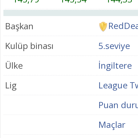
RedDea
Başkan
Kulüp binası
5.seviye
Ülke
İngiltere
Lig
League T
Puan du
Maçlar