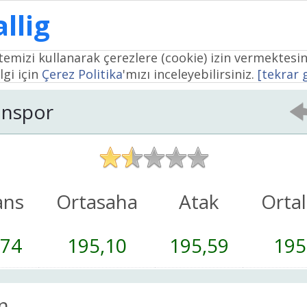
llig
temizi kullanarak çerezlere (cookie) izin vermektesin
lgi için
Çerez Politika
'mızı inceleyebilirsiniz.
[tekrar
inspor
ans
Ortasaha
Atak
Orta
,74
195,10
195,59
195
n