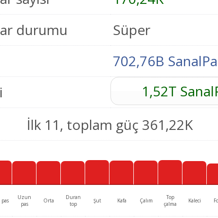
tar durumu
Süper
702,76B SanalPa
1,52T Sanal
i
İlk 11, toplam güç 361,22K
Uzun
Duran
Top
 pas
Orta
Şut
Kafa
Çalım
Kaleci
F
pas
top
çalma