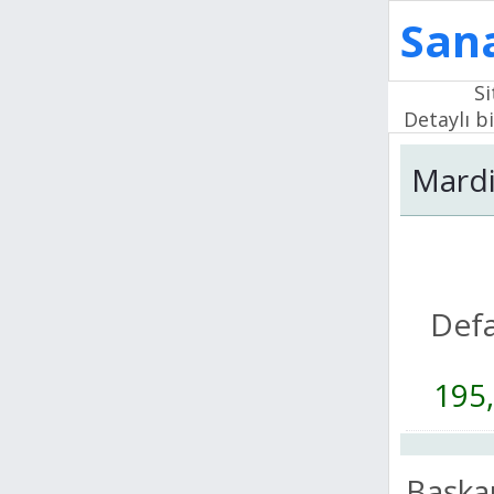
Sana
Si
Detaylı bi
Mard
Def
195
Başka