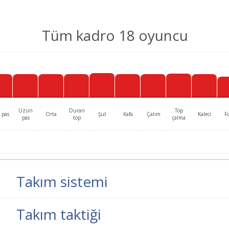
Tüm kadro 18 oyuncu
Uzun
Duran
Top
 pas
Orta
Şut
Kafa
Çalım
Kaleci
F
pas
top
çalma
Takım sistemi
Takım taktiği