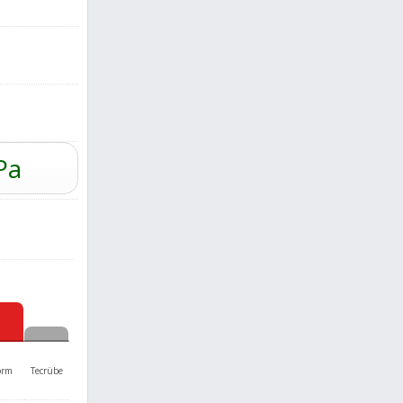
Pa
orm
Tecrübe