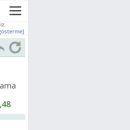
iz.
 gösterme]
lama
,48