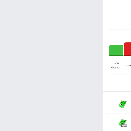
Kon
Kısa
düsyon