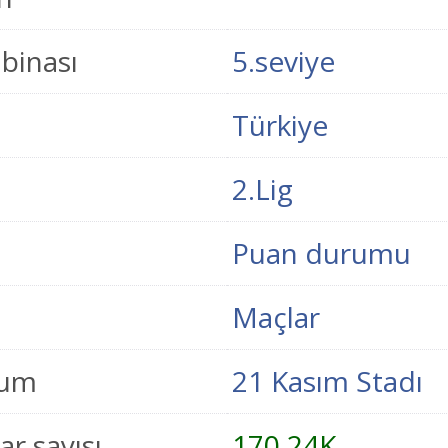
binası
5.seviye
Türkiye
2.Lig
Puan durumu
Maçlar
yum
21 Kasım Stadı
ar sayısı
170,24K