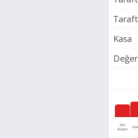
Taraf
Kasa
Değer
Kon
Kısa
düsyon