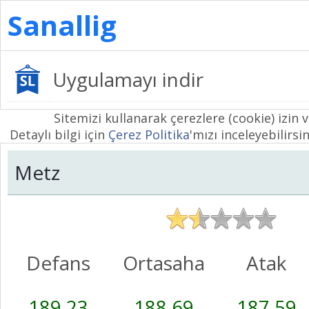
Sanallig
Uygulamayı indir
Sitemizi kullanarak çerezlere (cookie) izin 
Detaylı bilgi için
Çerez Politika
'mızı inceleyebilirsin
Metz
Defans
Ortasaha
Atak
189,23
188,69
187,59