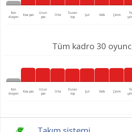
Kon
Uzun
Duran
T
Kısa pas
Orta
Şut
Kafa
Çalım
düsyon
pas
top
ça
Tüm kadro 30 oyun
Kon
Uzun
Duran
T
Kısa pas
Orta
Şut
Kafa
Çalım
düsyon
pas
top
ça
Takım sistemi