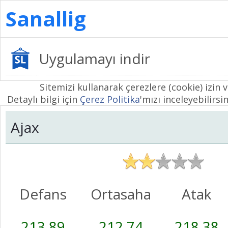
Sanallig
Uygulamayı indir
Sitemizi kullanarak çerezlere (cookie) izin 
Detaylı bilgi için
Çerez Politika
'mızı inceleyebilirsin
Ajax
Defans
Ortasaha
Atak
213,89
212,74
218,38