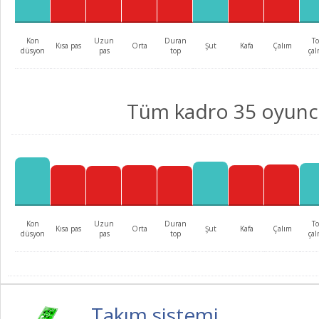
Kon
Uzun
Duran
T
Kısa pas
Orta
Şut
Kafa
Çalım
düsyon
pas
top
ça
Tüm kadro 35 oyun
Kon
Uzun
Duran
T
Kısa pas
Orta
Şut
Kafa
Çalım
düsyon
pas
top
ça
Takım sistemi