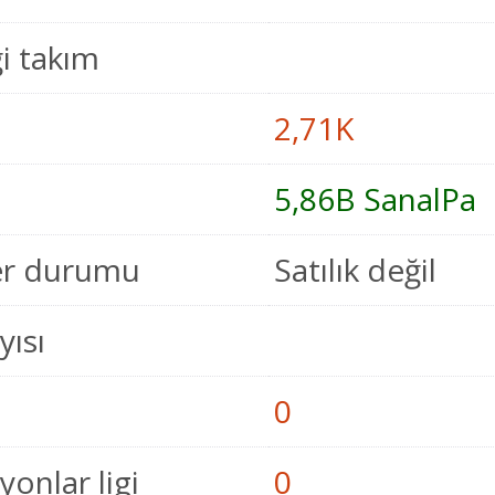
i takım
2,71K
5,86B SanalPa
er durumu
Satılık değil
yısı
0
onlar ligi
0