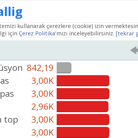
llig
temizi kullanarak çerezlere (cookie) izin vermektesin
lgi için
Çerez Politika
'mızı inceleyebilirsiniz.
[tekrar
üsyon
842,19
pas
3,00K
pas
3,00K
2,96K
 top
3,00K
3,00K