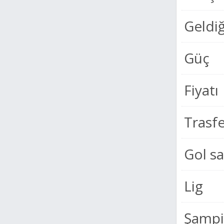
Geldiğ
Güç
Fiyatı
Trasf
Gol sa
Lig
Şampiy