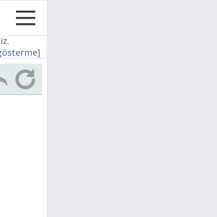
iz.
 gösterme]