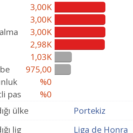
3,00K
3,00K
çalma
3,00K
i
2,98K
1,03K
übe
975,00
nluk
%0
li pas
%0
ığı ülke
Portekiz
ğı lig
Liga de Honra