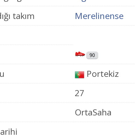
ığı takım
Merelinense
90
u
Portekiz
27
OrtaSaha
tarihi