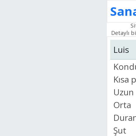
Sana
Si
Detaylı bi
Luis
Kond
Kısa 
Uzun 
Orta
Duran
Şut