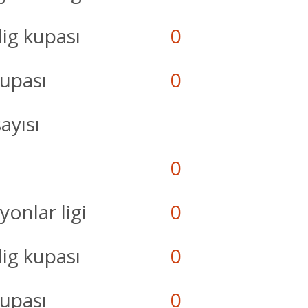
lig kupası
0
kupası
0
sayısı
0
onlar ligi
0
lig kupası
0
kupası
0