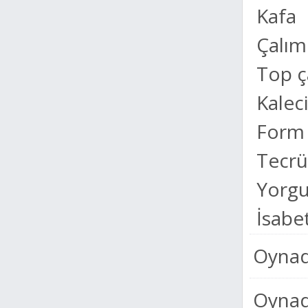
Kafa
Çalım
Top 
Kalec
Form
Tecr
Yorgu
İsabet
Oynad
Oynadı