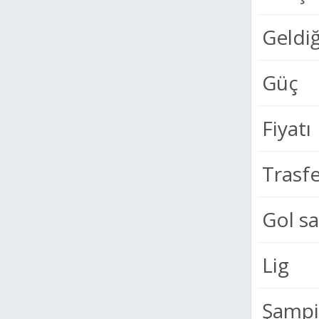
Geldiğ
Güç
Fiyatı
Trasf
Gol sa
Lig
Şampiy