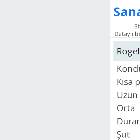
Sana
Si
Detaylı bi
Rogel
Kond
Kısa 
Uzun 
Orta
Duran
Şut