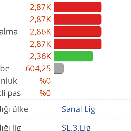
2,87K
2,87K
çalma
2,86K
i
2,87K
2,36K
übe
604,25
nluk
%0
li pas
%0
ığı ülke
Sanal Lig
ğı lig
SL.3.Lig