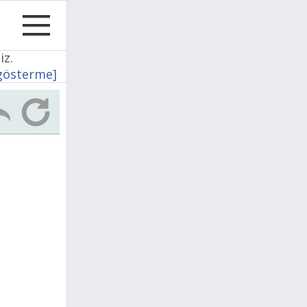
iz.
 gösterme]