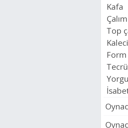
Kafa
Çalım
Top 
Kalec
Form
Tecr
Yorgu
İsabet
Oynad
Oynadı