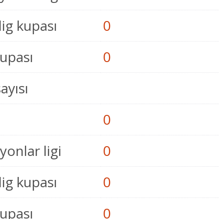
lig kupası
0
kupası
0
sayısı
0
onlar ligi
0
lig kupası
0
kupası
0