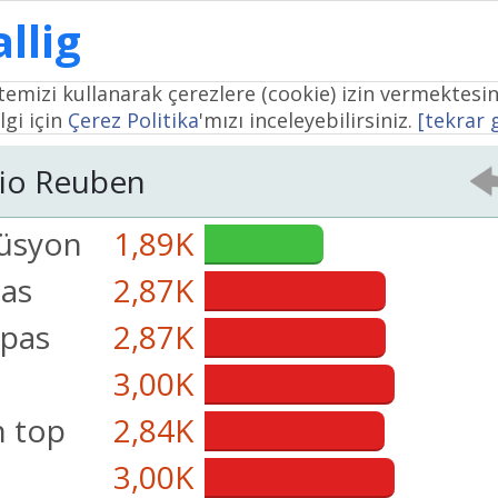
llig
temizi kullanarak çerezlere (cookie) izin vermektesin
lgi için
Çerez Politika
'mızı inceleyebilirsiniz.
[tekrar
io Reuben
üsyon
1,89K
pas
2,87K
pas
2,87K
3,00K
 top
2,84K
3,00K