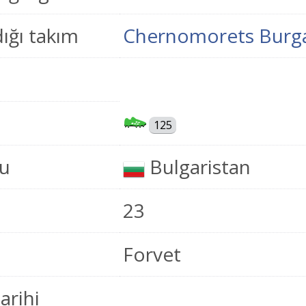
ığı takım
Chernomorets Burg
125
u
Bulgaristan
23
Forvet
tarihi