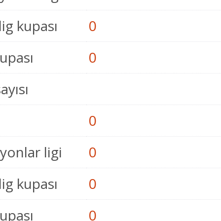
lig kupası
0
kupası
0
sayısı
0
onlar ligi
0
lig kupası
0
kupası
0