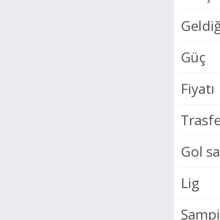
Geldiğ
Güç
Fiyatı
Trasf
Gol sa
Lig
Şampiy