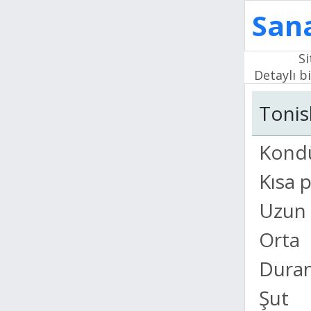
Sana
Si
Detaylı bi
Tonis
Kond
Kısa 
Uzun 
Orta
Duran
Şut