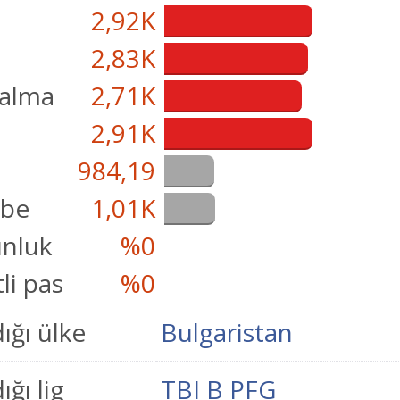
2,92K
2,83K
çalma
2,71K
i
2,91K
984,19
übe
1,01K
nluk
%0
li pas
%0
ığı ülke
Bulgaristan
ğı lig
TBI B PFG