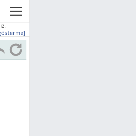
iz.
 gösterme]