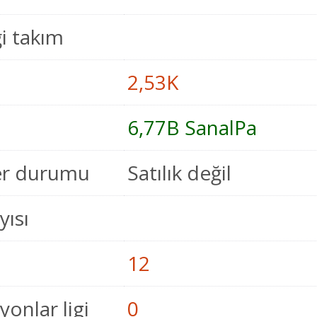
i takım
2,53K
6,77B SanalPa
er durumu
Satılık değil
yısı
12
onlar ligi
0