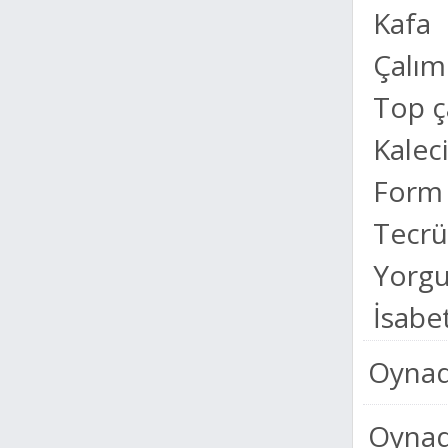
Kafa
Çalım
Top 
Kalec
Form
Tecr
Yorgu
İsabet
Oynad
Oynadı