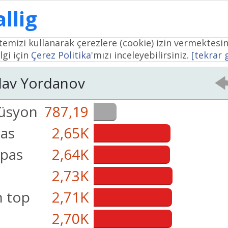
llig
temizi kullanarak çerezlere (cookie) izin vermektesin
lgi için
Çerez Politika
'mızı inceleyebilirsiniz.
[tekrar
lav Yordanov
üsyon
787,19
pas
2,65K
pas
2,64K
2,73K
 top
2,71K
2,70K