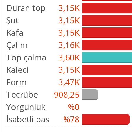
Duran top
3,15K
Şut
3,15K
Kafa
3,15K
Çalım
3,16K
Top çalma
3,60K
Kaleci
3,15K
Form
3,47K
Tecrübe
908,25
Yorgunluk
%0
İsabetli pas
%78