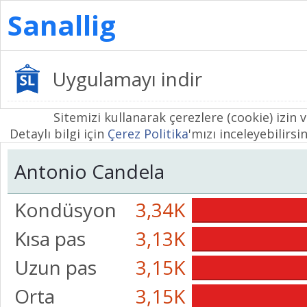
Sanallig
Uygulamayı indir
Sitemizi kullanarak çerezlere (cookie) izin 
Detaylı bilgi için
Çerez Politika
'mızı inceleyebilirsin
Antonio Candela
Kondüsyon
3,34K
Kısa pas
3,13K
Uzun pas
3,15K
Orta
3,15K