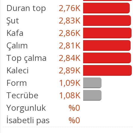
Duran top
2,76K
Şut
2,83K
Kafa
2,86K
Çalım
2,81K
Top çalma
2,84K
Kaleci
2,89K
Form
1,09K
Tecrübe
1,08K
Yorgunluk
%0
İsabetli pas
%0