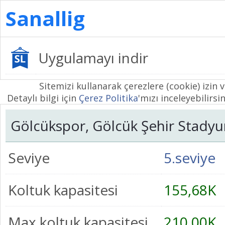
Sanallig
Uygulamayı indir
Sitemizi kullanarak çerezlere (cookie) izin 
Detaylı bilgi için
Çerez Politika
'mızı inceleyebilirsin
Gölcükspor, Gölcük Şehir Stady
Seviye
5.seviye
Koltuk kapasitesi
155,68K
Max koltuk kapasitesi
210,00K