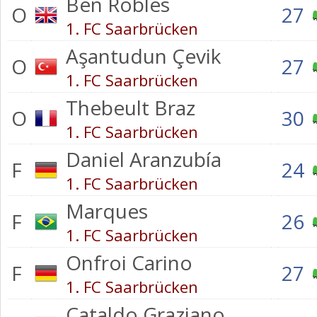
Ben Robles
O
27
1. FC Saarbrücken
Aşantudun Çevik
O
27
1. FC Saarbrücken
Thebeult Braz
O
30
1. FC Saarbrücken
Daniel Aranzubía
F
24
1. FC Saarbrücken
Marques
F
26
1. FC Saarbrücken
Onfroi Carino
F
27
1. FC Saarbrücken
Cataldo Graziano