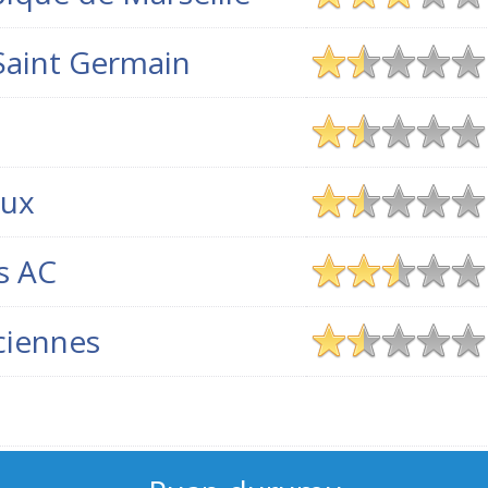
 Saint Germain
n
ux
s AC
ciennes