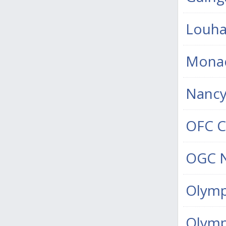
Louha
Mona
Nancy
OFC Ch
OGC N
Olymp
Olymp