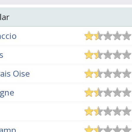
lar
accio
s
ais Oise
gne
gamp