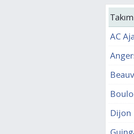
Takım
AC Aj
Anger
Beauv
Boulo
Dijon
Guin