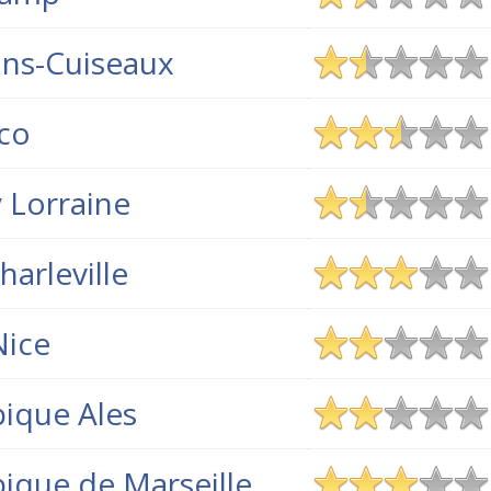
ns-Cuiseaux
co
 Lorraine
arleville
ice
ique Ales
ique de Marseille