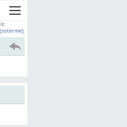
iz.
 gösterme]