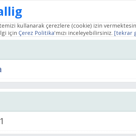
llig
temizi kullanarak çerezlere (cookie) izin vermektesin
lgi için
Çerez Politika
'mızı inceleyebilirsiniz.
[tekrar
a
 1